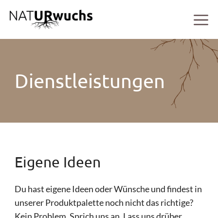
Zum
M
Inhalt
springen
Dienstleistungen
Eigene Ideen
Du hast eigene Ideen oder Wünsche und findest in
unserer Produktpalette noch nicht das richtige?
Kein Problem. Sprich uns an. Lass uns drüber